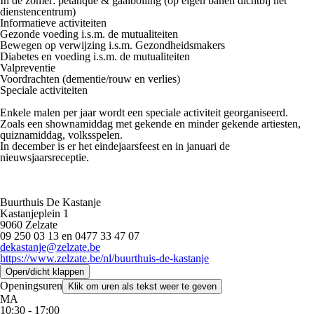
In de zomer: petanque & gaaibolling (op eigen banen dichtbij het
dienstencentrum)
Informatieve activiteiten
Gezonde voeding i.s.m. de mutualiteiten
Bewegen op verwijzing i.s.m. Gezondheidsmakers
Diabetes en voeding i.s.m. de mutualiteiten
Valpreventie
Voordrachten (dementie/rouw en verlies)
Speciale activiteiten
Enkele malen per jaar wordt een speciale activiteit georganiseerd.
Zoals een shownamiddag met gekende en minder gekende artiesten,
quiznamiddag, volksspelen.
In december is er het eindejaarsfeest en in januari de
nieuwsjaarsreceptie.
Buurthuis De Kastanje
Kastanjeplein 1
9060 Zelzate
09 250 03 13 en 0477 33 47 07
dekastanje@zelzate.be
https://www.zelzate.be/nl/buurthuis-de-kastanje
Open/dicht klappen
Openingsuren
Klik om uren als tekst weer te geven
MA
10:30 - 17:00