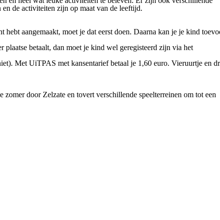
n en heel wat leuke activiteiten te beleven. Er zijn ook verschillende
n de activiteiten zijn op maat van de leeftijd.
nt hebt aangemaakt, moet je dat eerst doen. Daarna kan je je kind toev
er plaatse betaalt, dan moet je kind wel geregisteerd zijn via het
et). Met UiTPAS met kansentarief betaal je 1,60 euro. Vieruurtje en d
e zomer door Zelzate en tovert verschillende speelterreinen om tot een