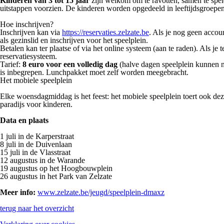
Kinderen van 3 tot 15 jaar
zijn welkom om te ravotten, samen te spele
uitstappen voorzien. De kinderen worden opgedeeld in leeftijdsgroepen e
Hoe inschrijven?
Inschrijven kan via
https://reservaties.zelzate.be
. Als je nog geen accou
als gezinslid en inschrijven voor het speelplein.
Betalen kan ter plaatse of via het online systeem (aan te raden). Als je t
reservatiesysteem.
Tarief:
8 euro voor een volledig dag
(halve dagen speelplein kunnen ni
is inbegrepen. Lunchpakket moet zelf worden meegebracht.
Het mobiele speelplein
Elke woensdagmiddag is het feest: het mobiele speelplein toert ook dez
paradijs voor kinderen.
Data en plaats
1 juli in de Karperstraat
8 juli in de Duivenlaan
15 juli in de Vlasstraat
12 augustus in de Warande
19 augustus op het Hoogbouwplein
26 augustus in het Park van Zelzate
Meer info:
www.zelzate.be/jeugd/speelplein-dmaxz
terug naar het overzicht