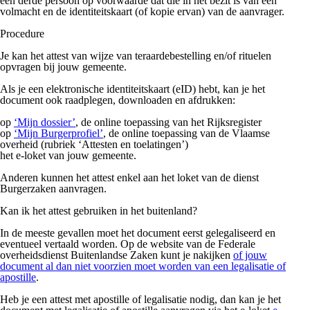
een derde persoon op voorwaarde dat die in het bezit is van een
volmacht en de identiteitskaart (of kopie ervan) van de aanvrager.
Procedure
Je kan het attest van wijze van teraardebestelling en/of rituelen
opvragen bij jouw gemeente.
Als je een elektronische identiteitskaart (eID) hebt, kan je het
document ook raadplegen, downloaden en afdrukken:
op
‘Mijn dossier’
, de online toepassing van het Rijksregister
op
‘Mijn Burgerprofiel’
, de online toepassing van de Vlaamse
overheid (rubriek ‘Attesten en toelatingen’)
het e-loket van jouw gemeente.
Anderen kunnen het attest enkel aan het loket van de dienst
Burgerzaken aanvragen.
Kan ik het attest gebruiken in het buitenland?
In de meeste gevallen moet het document eerst gelegaliseerd en
eventueel vertaald worden. Op de website van de Federale
overheidsdienst Buitenlandse Zaken kunt je nakijken
of jouw
document al dan niet voorzien moet worden van een legalisatie of
apostille
.
Heb je een attest met apostille of legalisatie nodig, dan kan je het